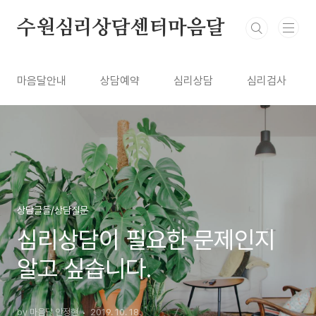
본문 바로가기
수원심리상담센터마음달
마음달안내
상담예약
심리상담
심리검사
상담글들/상담질문
심리상담이 필요한 문제인지
알고 싶습니다.
by 마음달 안정현
2019. 10. 18.