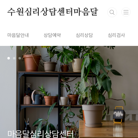
본문 바로가기
수원심리상담센터마음달
마음달안내
상담예약
심리상담
심리검사
마음달심리상담센터