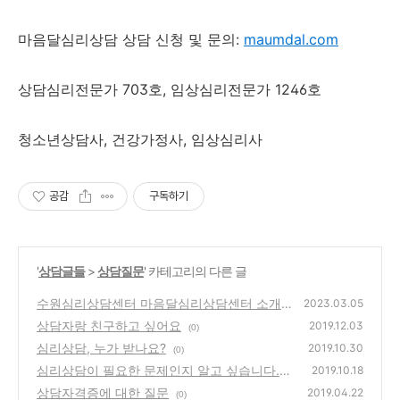
마음달심리상담
상담 신청 및 문의:
maumdal.com
상담심리전문가 703호,
임상심리전문가 1246호
청소년상담사, 건강가정사, 임상심리사
공감
구독하기
'
상담글들
>
상담질문
' 카테고리의 다른 글
수원심리상담센터 마음달심리상담센터 소개
2023.03.05
상담자랑 친구하고 싶어요
(0)
2019.12.03
(0)
심리상담, 누가 받나요?
2019.10.30
(0)
심리상담이 필요한 문제인지 알고 싶습니다.
2019.10.18
상담자격증에 대한 질문
(0)
2019.04.22
(0)