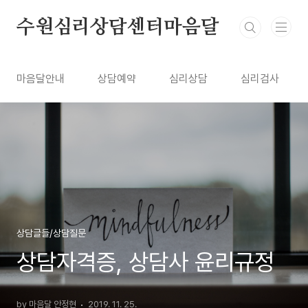
본문 바로가기
수원심리상담센터마음달
마음달안내
상담예약
심리상담
심리검사
상담글들/상담질문
상담자격증, 상담사 윤리규정
by 마음달 안정현
2019. 11. 25.