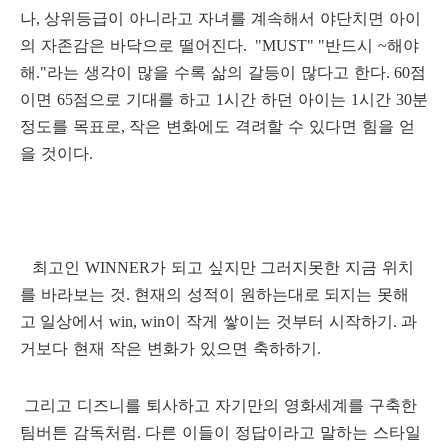
나
상위등급이 아니라고 자녀를 계속해서 야단치면 아이
,
의 자존감은 바닥으로 떨어진다
반드시
해야
. "MUST" "
~
해
라는 생각이 많을 수록 삶의 갈등이 많다고 한다
점
."
. 60
이면
점으로 기대를 하고
시간 하던 아이는
시간
분
65
1
1
30
정도를 목표로
작은 변화에도 격려할 수 있다면 힘을 얻
,
을 것이다
.
최고인
가 되고 싶지만
그러지못한 지금 위치
WINNER
를 바라보는 것
현재의 성적이 원하는대로
되지는 못해
.
고
일상에서
이 작게 쌓이는 것부터 시작하기
과
win, win
.
거보다 현재 작은 변화가 있으면 축하하기
.
그리고 디즈니를 퇴사하고 자기만의 영화세계를 구축한
팀버튼 감독처럼
다른 이들이 정답이라고 말하는 스타일
.