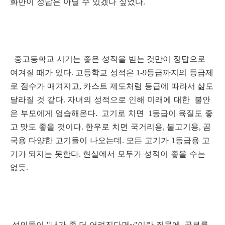
화만이 정답은 아닐 수 있겠다 싶었다
.
중고등학교 시기는 좋은 성적을 받는
것만이 정답으로
여겨질 때가 있다
고등학교 성적은
등급까지의 등급제
.
1-9
로 점수가 매겨지고
카스트 제도처럼 등급에 따라서
삶도
,
달라질 것 같다
자녀의 성적으로 인해 미래에 대한
불안
.
은 부모에게 엄습해온다
고기로 치면
등급이
육질도 좋
.
1
고
맛도 좋을 것이다
한우로 치면 국거리용
불고기용
곰
.
,
,
국용 다양한 고기들이 나오는데
모든 고기가
등급용 고
.
1
기가
되지는 못한다
현실에서 모두가 성적이 좋을 수는
.
없듯
.
성인들이
내가 좀
더 어려진다면
이란 질문에
공부를
"
~"
,