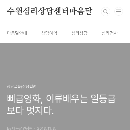
본문 바로가기
수원심리상담센터마음달
마음달안내
상담예약
심리상담
심리검사
상담글들/상담컬럼
삐급영화, 이류배우는 일등급
보다 멋지다.
by 마음달 안정현
2013. 11. 3.