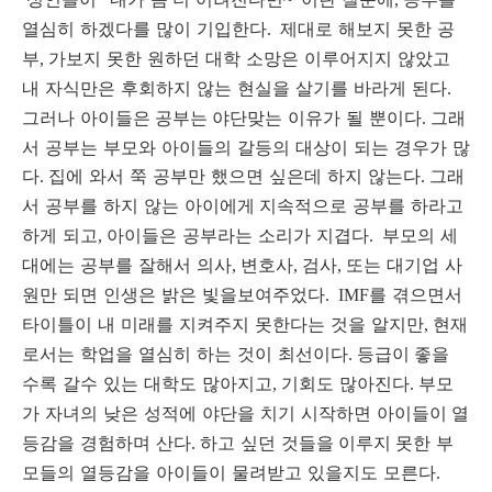
열심히 하겠다를 많이 기입한다
제대로 해보지 못한 공
.
부
가보지 못한 원하던 대학 소망은 이루어지지 않았고
,
내 자식만은 후회하지 않는 현실을 살기를 바라게 된다
.
그러나 아이들은
공부는
야단맞는 이유가 될 뿐이다
그래
.
서 공부는 부모와 아이들의 갈등의 대상이 되는 경우가 많
다
집에 와서 쭉 공부만 했으면 싶은데 하지 않는다
그래
.
.
서 공부를 하지 않는 아이에게
지속적으로 공부를 하라고
하게 되고
아이들은 공부라는 소리가 지겹다
부모의 세
,
.
대에는 공부를 잘해서 의사
변호사
검사
또는 대기업 사
,
,
,
원만 되면 인생은 밝은 빛을보여주었다
를 겪으면서
. IMF
타이틀이 내 미래를 지켜주지 못한다는 것을 알지만
현재
,
로서는 학업을 열심히 하는 것이 최선이다
등급이
좋을
.
수록 갈수 있는 대학도 많아지고
기회도 많아진다
부모
,
.
가 자녀의 낮은 성적에 야단을 치기 시작하면 아이들이
열
등감을 경험하며 산다
하고 싶던 것들을
이루지
못한 부
.
모들의 열등감을 아이들이 물려받고 있을지도 모른다
.