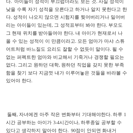
다
아이들이 성적이 부끄럽더라도 보는 것
사실 성적이
.
.
낮을 수록 자기 성적을 모른다고 하거나 알지 못한다고 한
다
성적이 나오지 않으면 시험지를 찢어버리거나 밀어버
.
리는 아이들이 있는데
그 성적표부터 봐야 한다
부모도
,
.
그
현재 위치를
받아들여야 한다
내 아이가 현재로서 나
.
올 수 있는 성적이 이 만큼이라고
모든 엄마가 마샤 스튜
.
어트처럼 바느질도 요리도 잘할 수 없듯이 말이다
될 수
.
없는 퍼펙트한 엄마와 비교해서 기죽거나 경쟁할 필요는
없다
그리고 원하던 대학
원하던 직업을 갖지 못한 부족
.
,
함을 찾기 보다 지금껏 내가 이루어놓은 것들을 바라볼 수
있어야 한다
.
둘째
자녀에겐 아주 작은 변화부터 기대해야한다
하루
,
.
1
시간 공부하는 아이가
시간이나
하루종일 공부할 수
3-4
,
있다고 생각하지 말아야 한다
점이 안되면
화내거
. 90