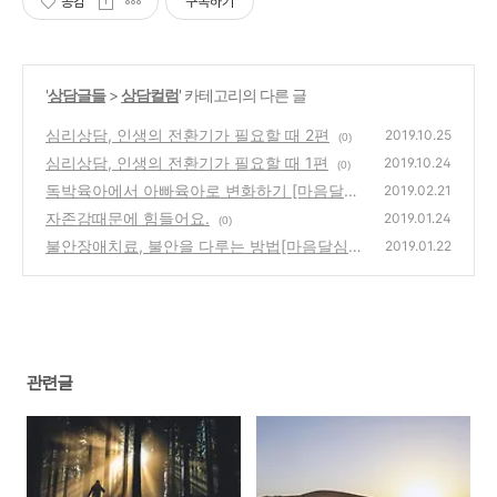
공감
구독하기
'
상담글들
>
상담컬럼
' 카테고리의 다른 글
심리상담, 인생의 전환기가 필요할 때 2편
2019.10.25
(0)
심리상담, 인생의 전환기가 필요할 때 1편
2019.10.24
(0)
독박육아에서 아빠육아로 변화하기 [마음달심
2019.02.21
리상담]
자존감때문에 힘들어요.
(0)
2019.01.24
(0)
불안장애치료, 불안을 다루는 방법[마음달심
2019.01.22
리상담]
(0)
관련글