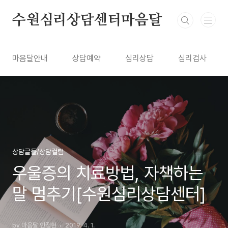
본문 바로가기
수원심리상담센터마음달
마음달안내
상담예약
심리상담
심리검사
상담글들/상담컬럼
우울증의 치료방법, 자책하는
말 멈추기[수원심리상담센터]
by 마음달 안정현
2019. 4. 1.