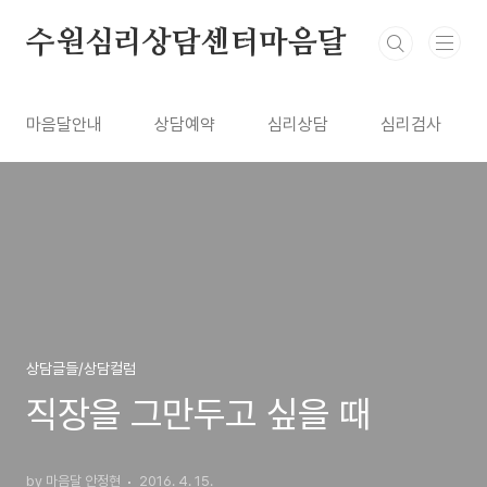
본문 바로가기
수원심리상담센터마음달
마음달안내
상담예약
심리상담
심리검사
상담글들/상담컬럼
직장을 그만두고 싶을 때
by 마음달 안정현
2016. 4. 15.