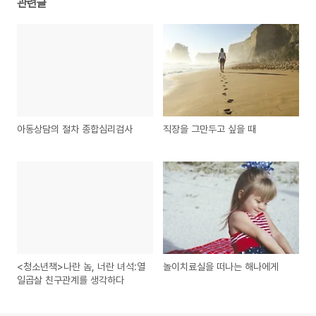
관련글
아동상담의 절차 종합심리검사
직장을 그만두고 싶을 때
<청소년책>나란 놈, 너란 녀석:열
놀이치료실을 떠나는 해나에게
일곱살 친구관계를 생각하다