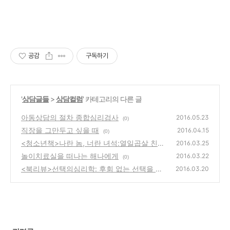
공감
구독하기
'
상담글들
>
상담컬럼
' 카테고리의 다른 글
아동상담의 절차 종합심리검사
2016.05.23
(0)
직장을 그만두고 싶을 때
2016.04.15
(0)
<청소년책>나란 놈, 너란 녀석:열일곱살 친구
2016.03.25
관계를 생각하다
놀이치료실을 떠나는 해나에게
(0)
2016.03.22
(0)
<북리뷰>선택의심리학: 후회 없는 선택을 위
2016.03.20
한 11가지 원칙
(0)