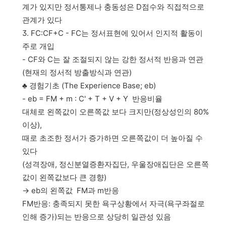
계가 있지만 정서통제나 충동성은 D점수와 직접적으로
관계가 있다
3. FC:CF+C - FC는 정서표현에 있어서 인지적 활동이
주로 개입
- CF와 C는 잘 조절되지 않는 강한 정서적 반응과 연관
(현재의 정서적 방출방식과 연관)
♣ 경험기초 (The Experience Base; eb)
- eb = FM + m : C' + T + V + Y 반응비율
대체로 왼쪽값이 오른쪽값 보다 크지만(정상성인의 80%
이상),
때로 초조한 정서가 증가하면 오른쪽값이 더 높아질 수
있다
(성격장애, 정신분열증환자집단, 우울장애집단은 오른쪽
값이 왼쪽값보다 큰 경향)
→ eb의 왼쪽값 FM과 m반응
FM반응: 충족되지 못한 욕구상황에서 자극(욕구좌절로
인해 증가)되는 반응으로 상당히 일관성 있음