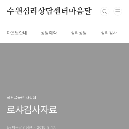
본문 바로가기
수원심리상담센터마음달
마음달안내
상담예약
심리상담
심리검사
상담글들/검사컬럼
로샤검사자료
by 마음달 안정현
2015. 8. 17.