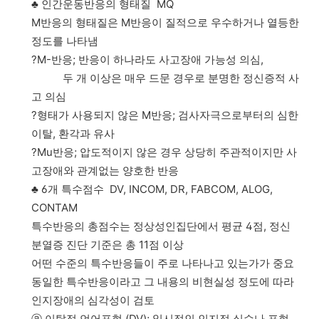
♣ 인간운동반응의 형태질 MQ
M반응의 형태질은 M반응이 질적으로 우수하거나 열등한
정도를 나타냄
?M-반응; 반응이 하나라도 사고장애 가능성 의심,
두 개 이상은 매우 드문 경우로 분명한 정신증적 사
고 의심
?형태가 사용되지 않은 M반응; 검사자극으로부터의 심한
이탈, 환각과 유사
?Mu반응; 압도적이지 않은 경우 상당히 주관적이지만 사
고장애와 관계없는 양호한 반응
♣ 6개 특수점수 DV, INCOM, DR, FABCOM, ALOG,
CONTAM
특수반응의 총점수는 정상성인집단에서 평균 4점, 정신
분열증 진단 기준은 총 11점 이상
어떤 수준의 특수반응들이 주로 나타나고 있는가가 중요
동일한 특수반응이라고 그 내용의 비현실성 정도에 따라
인지장애의 심각성이 검토
ⓐ 이탈적 언어표현 (DV); 일시적인 인지적 실수나 표현