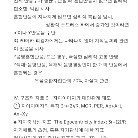
전체 반응수가 평균수준일 때 혼합반응이 없으면 심리적
협소함, 억압 시사
혼합반응이 지나치게 많으면 심리적 복잡성 암시,
상황적 스트레스 하에서 증가된 것이라면
m이나 Y반응을 수반
IQ 90이하 피검자에게는 나타나지 않아 지적능력과 관련
이 있음을 시사
?음영혼합반응; 드문 경우, 극심한 심리적 고통 반영
?색채-음영반응; 색채와 음영결정인이 한 개의 반응에서
혼합되는 경우
우울증환자집단의 70%, 자살과 관련
Ⅳ. 구조적 자료 3 - 자아이미지와 대인관계 태도
① 자아이미지의 특징 3r+(2)/R, MOR, PER, Ab+Art,
An+Xy
♣ 자아중심성 지표 The Egocentricity Index; 3r+(2)/R
자기에로의 초점, 혹은 자기관심에 대한 지표
정상성인의 자아중심성지표의 평균; .30~ .42