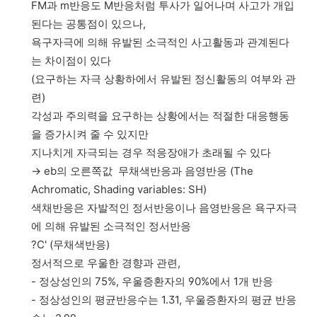
FM과 m반응도 M반응처럼 투사가 일어나며 사고가 개입
된다는 공통점이 있으나,
욕구자극에 의해 유발된 소극적인 사고활동과 관계된다
는 차이점이 있다
(요구하는 자극 상황하에서 유발된 정신활동의 여부와 관
련)
각성과 주의력을 요구하는 상황에서는 적절한 대응행동
을 증가시켜 줄 수 있지만
지나치게 자극되는 경우 적응장애가 초래될 수 있다
→ eb의 오른쪽값 무채색반응과 음영반응 (The
Achromatic, Shading variables: SH)
색채반응은 자발적인 정서반응이나 음영반응은 욕구자극
에 의해 유발된 소극적인 정서반응
?C' (무채색반응)
정서적으로 우울한 경향과 관련,
- 정상성인의 75%, 우울증환자의 90%에서 1개 반응
- 정상성인의 평균반응수는 1.31, 우울증환자의 평균 반응