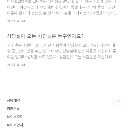
대학졸업이후를 고민하는 대학생을 만났다. 할 수 있는 기회가 많은 나
학회소속 정회원 8인이 모입니다. 내담자의 동의아래 내담자에게 도움
이인데. 이것저것 다 부딪혀볼 수 있어서 좋겠다는 생각이 들었다그건
을 주기 위해 상담사례에 대해서 논의합니다.
어른이 된 나의 눈으로 본 생각이고, 실제 그때 나는 어떠했던가 생각해
본다. 대학을 졸업하면 취업은 쉽게 되는 것이라고 생각했다. 친척들이
2013. 4. 24.
대기업에 취업을 하는 것을 보면서 나도 괜찮은 회사에 들어갈 수 있을
것이라고 믿었다. 대학을 입학할 때 멋진 커리어 우먼이 될 것이라 생각
상담실에 오는 사람들은 누구인가요?
했었다. 대학생 때 ‘그대안의 블루’라는 영화를 보며 꿈을 꾸었다. 김현
철, 이소라가 부른 그대안의 블루가 주제가다. 주인공 강수연은 결혼식
자주 듣는 질문이 있다. 어떤 사람들이 상담실에 오느냐고? 타인에 대
장을 뛰쳐나와 웨딩드레스를 찢고 차에 올라탄다. "흰색은 꿈이다. 꿈
한 궁금증이 있을 수도 있고 어쩌면 상담실에 오는 이들은 자신과 다른
을 자르는 그녀의 꿈은 무엇일까?" 라고 한다. 그녀는 힘든 과정들을
이들 일거라 생각할 수도 있겠다. 상담실에 오는 사람들은 자신에 대해
거쳐 디스플레이어가 ..
적극적으로 탐색해가는 이들이다. 내가 만난 내담자 중에 특별하지 않
2013. 4. 24.
은 사람은 한 명도 없었다. 아이들은 놀이와 미술치료로 자신의 세계를
은유적으로 풀어간다. 아이들은 모두 해리포터였다. 놀라운 꼬마마법사
들. 언어가 아닌 세계에서 어른들이 모르는 언어로 자라간다. 청소년들
은 어떤 물을 주느냐에 따라 달라지는 나무다. 어떤 열매가 나올지 모르
는 미완성의 존재다. 하나를 주면 그 아이들은 여러 가지를 뻗는다. 성
인은 증상 이면에 숨겨져 있는 내면의 보석들을 하나씩 실로 엮어서 자
상담예약
신의 것으로 만들어간다. C..
카카오톡
네이버지도
네이버안내