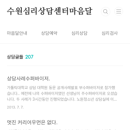
본문 바로가기
수원심리상담센터마음달
마음달안내
상담예약
심리상담
심리검사
상담글들
207
상담사례수퍼바이저.
가톨릭대학교 상담 대학원 동문 공개사례발표 부수퍼바이저로 참가했
습니다.. 예전에 나의 수퍼바이저였던 선생님이 주수퍼바이저로 오셨습
니다. 두 사례가 3시간동안 진행되었습니다. 노원청소년 상담실에 이어
공개사례 발표에 부수퍼바이저는 3번째 입니다. 상담심리전문가가 되
2013. 7. 7.
고 보니 상담심리사 선생님들께 조금이라도 더 알려주고 싶은 마음이
들었습니다. 오늘 선생님들께 사례를 읽고 해석하는데 많은 도움이 되
멋진 커리어우먼은 없다.
었음 좋겠습니다. *공개사례발표는 심리학회 소속 상담심리학회 주수
퍼바이저와 부수퍼바이저(상담심리전문가 1급), 사례발표자, 그외 심리