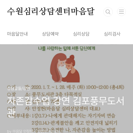
본문 바로가기
수원심리상담센터마음달
마음달안내
상담예약
심리상담
심리검사
상담글들/강연
자존감수업 강연 김포풍무도서
관
by 마음달 안정현
2019. 12. 26.