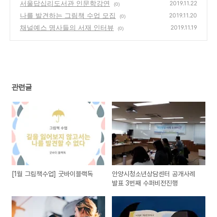
수퍼비전진행
서울답십리도서관 인문학강연
(0)
2019.11.22
(0)
나를 발견하는 그림책 수업 모집
2019.11.20
(0)
채널예스 명사들의 서재 인터뷰
2019.11.19
(0)
관련글
[1월 그림책수업] 굿바이블랙독
안양시청소년상담센터 공개사례
발표 3번째 수퍼비전진행