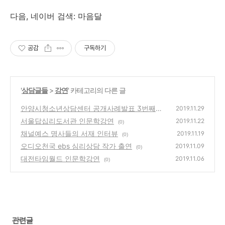
다음, 네이버 검색: 마음달
공감
구독하기
'
상담글들
>
강연
' 카테고리의 다른 글
안양시청소년상담센터 공개사례발표 3번째
2019.11.29
수퍼비전진행
서울답십리도서관 인문학강연
(0)
2019.11.22
(0)
채널예스 명사들의 서재 인터뷰
2019.11.19
(0)
오디오천국 ebs 심리상담 작가 출연
2019.11.09
(0)
대전타임월드 인문학강연
2019.11.06
(0)
관련글