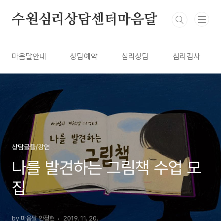
본문 바로가기
수원심리상담센터마음달
마음달안내
상담예약
심리상담
심리검사
상담글들/강연
나를 발견하는 그림책 수업 모
집
by 마음달 안정현
2019. 11. 20.