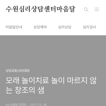
본문 바로가기
수원심리상담센터마음달
마음달안내
상담예약
심리상담
심리검사
상담글들/상담컬럼
모래 놀이치료 놀이 마르지 않
는 창조의 샘
by 마음달 안정현
2017. 12. 18.