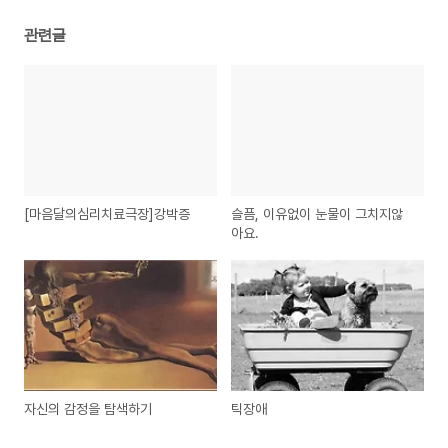
관련글
[마음달의심리치료극장]강박증
슬픔, 이유없이 눈물이 그치지않
아요.
자신의 감정을 탐색하기
틱장애