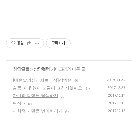
공감
구독하기
'
상담글들
>
상담컬럼
' 카테고리의 다른 글
[마음달의심리치료극장]강박증
2018.01.23
(0)
슬픔, 이유없이 눈물이 그치지않아요.
2017.12.26
(0)
자신의 감정을 탐색하기
2017.12.17
(0)
틱장애
2017.12.15
(0)
사회적 가면을 벗어버리기
2017.12.15
(0)