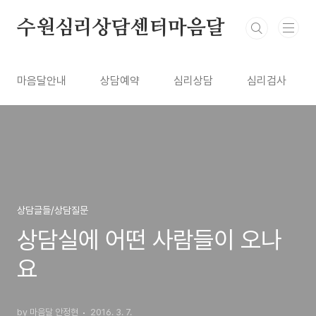
본문 바로가기
수원심리상담센터마음달
마음달안내
상담예약
심리상담
심리검사
상담글들/상담질문
상담실에 어떤 사람들이 오나
요
by 마음달 안정현
2016. 3. 7.