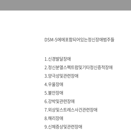
DSM-5에에포함되어있는정신장애범주들
1.신경발달장애
2.정신분열스펙트럼및기타정신증적장애
3.양극성및관련장애
4.우울장애
5.불안장애
6.강박및관련장애
7.외상및스트레스사건관련장애
8.해리장애
9.신체증상및관련장애