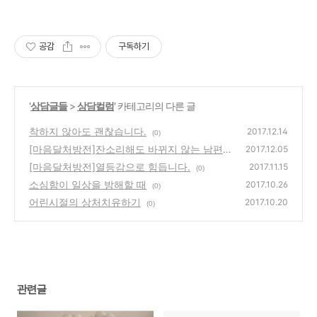
공감
구독하기
'
상담글들
>
상담컬럼
' 카테고리의 다른 글
착하지 않아도 괜찮습니다.
2017.12.14
(0)
[마음달처방전]잔소리해도 바뀌지 않는 남편
2017.12.05
[마음달처방전]열등감으로 힘듭니다.
(0)
2017.11.15
(0)
소심함이 일상을 방해할 때
2017.10.26
(0)
어린시절의 상처치유하기
2017.10.20
(0)
관련글