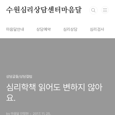
본문 바로가기
수원심리상담센터마음달
마음달안내
상담예약
심리상담
심리검사
상담글들/상담컬럼
심리학책 읽어도 변하지 않아
요.
by 마음달 안정현
2017. 11. 25.