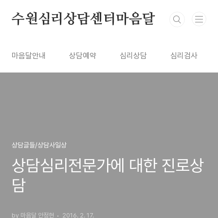
본문 바로가기
수원심리상담센터마음달
마음달안내
상담예약
심리상담
심리검사
상담글들/상담사일상
상담심리전문가에 대한 진로상
담
by 마음달 안정현
2016. 2. 17.